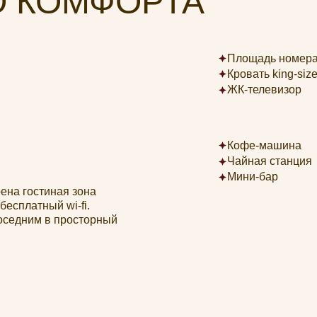
ЖК-телевизор
Кофе-машина
Чайная станция
Мини-бар
тиная зона
ный wi-fi.
м в просторный