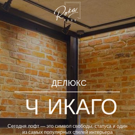
ДЕЛЮКС
ИКАГО
Ч
одня лофт — это символ свободы, статуса и один
из самых популярных стилей интерьера