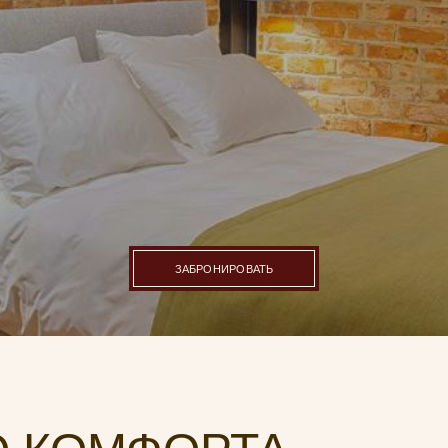
ЗАБРОНИРОВАТЬ
КОМФОРТА
Площадь номера 46м²
Кровать king-size