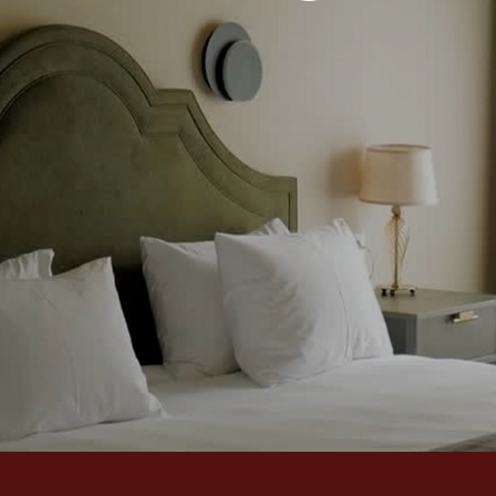
+7
Нажимая кнопку "отправить", вы соглашаетесь с
политикой об
КОНТАКТЫ
ПРАВ
тия
+7 (495) 151-15-91
Правовая 
лекс
reservation@rokapark.ru
Политика 