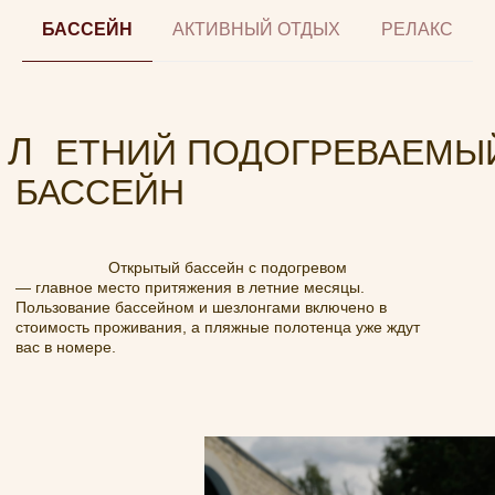
БАССЕЙН
АКТИВНЫЙ ОТДЫХ
РЕЛАКС